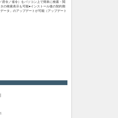
令／府令／省令）をパソコン上で簡単に検索・閲
タの検索表示も可能●インストール後の契約期
令データ」のアップデートが可能（アップデート
d.