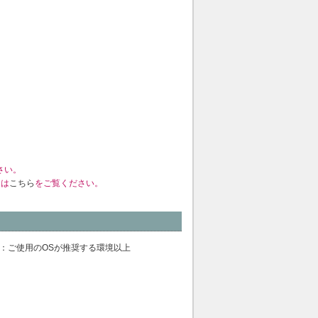
さい。
くは
こちら
をご覧ください。
B以上／RAM：ご使用のOSが推奨する環境以上