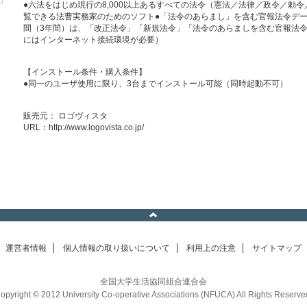
●六法をはじめ現行の8,000以上あるすべての法令（憲法／法律／政令／勅
覧できる法曹実務家のためのソフト●「法令のあらまし」を含む官報法令デー
間（3年間）は、「改正法令」「新規法令」「法令のあらましを含む官報法
にはインターネット接続環境が必要）
【インストール条件・購入条件】
●同一のユーザ使用に限り、3台までインストール可能（同時起動不可）
販売元： ロゴヴィスタ
URL：
http://www.logovista.co.jp/
運営者情報
個人情報の取り扱いについて
利用上の注意
サイトマップ
全国大学生活協同組合連合会
opyright © 2012 University Co-operative Associations (NFUCA) All Rights Reserve