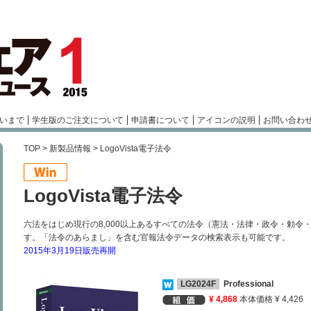
いまで
学生版のご注文について
申請書について
アイコンの説明
お問い合わ
TOP
>
新製品情報
> LogoVista電子法令
LogoVista電子法令
六法をはじめ現行の8,000以上あるすべての法令（憲法・法律・政令・勅令
す。「法令のあらまし」を含む官報法令データの検索表示も可能です。
2015年3月19日販売再開
LG2024F
Professional
¥ 4,868
本体価格 ¥ 4,426