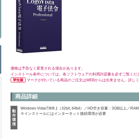
価格は予告なく変更される場合があります。
インストール条件については、各ソフトウェアの利用許諾書を必ずご覧くだ
マークが付いている商品のご注文はWEBからは出来ません。詳し
商品詳細
Windows Vista/7/8/8.1（32bit, 64bit）／HD空き容量：3G
動
※インストールにはインターネット接続環境が必要
作
環
境