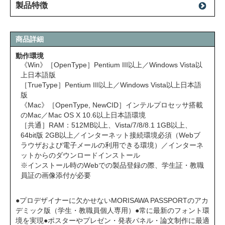
製品特徴
商品詳細
動作環境
《Win》［OpenType］Pentium III以上／Windows Vista以
上日本語版
［TrueType］Pentium III以上／Windows Vista以上日本語
版
《Mac》［OpenType, NewCID］インテルプロセッサ搭載
のMac／Mac OS X 10.6以上日本語環境
［共通］RAM：512MB以上、Vista/7/8/8.1 1GB以上、
64bit版 2GB以上／インターネット接続環境必須（Webブ
ラウザおよび電子メールの利用できる環境）／インターネ
ットからのダウンロードインストール
※インストール時のWebでの製品登録の際、学生証・教職
員証の画像添付が必要
●プロデザイナーに欠かせないMORISAWA PASSPORTのアカ
デミック版（学生・教職員個人専用）●常に最新のフォント環
境を実現●ポスターやプレゼン・発表パネル・論文制作に最適