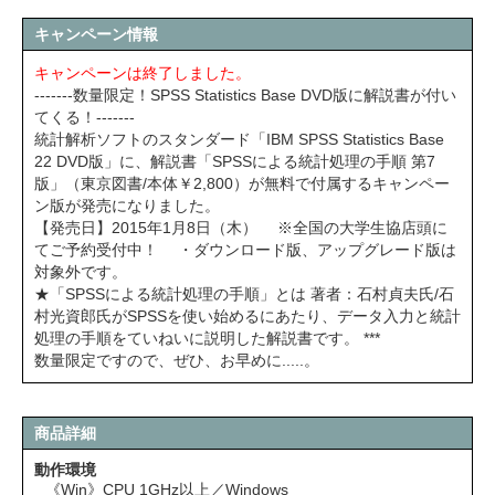
キャンペーン情報
キャンペーンは終了しました。
-------数量限定！SPSS Statistics Base DVD版に解説書が付い
てくる！-------
統計解析ソフトのスタンダード「IBM SPSS Statistics Base
22 DVD版」に、解説書「SPSSによる統計処理の手順 第7
版」（東京図書/本体￥2,800）が無料で付属するキャンペー
ン版が発売になりました。
【発売日】2015年1月8日（木） ※全国の大学生協店頭に
てご予約受付中！ ・ダウンロード版、アップグレード版は
対象外です。
★「SPSSによる統計処理の手順」とは 著者：石村貞夫氏/石
村光資郎氏がSPSSを使い始めるにあたり、データ入力と統計
処理の手順をていねいに説明した解説書です。 ***
数量限定ですので、ぜひ、お早めに.....。
商品詳細
動作環境
《Win》CPU 1GHz以上／Windows