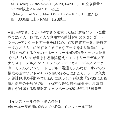
XP（32bit）/Vista/7/8/8.1（32bit, 64bit）／HD空き容量：
800MB以上／RAM：1GB以上
《Mac》Intel Mac／Mac OS X 10.7～10.9／HD空き容
量：800MB以上／RAM：1GB以上
●使いやすさ、分かりやすさを追求した統計解析ソフト●全世
界で25万人、国内3万人が利用する統計解析のスタンダード
ツール●アンケートデータをはじめ、顧客購買データ、医療デ
ータなど「人」に関するさまざまなデータをより簡単に、よ
り深く分析するためのサポートツール●DVD+ライセンス証書
での納品●Baseが含まれる推奨構成：エントリーモデル／ア
ナリストモデル／BARTモデル／メディカルモデル／マーケ
ターモデル／アンケートモデル／看護モデルなど、すべての
構成の基本ソフト●SPSSを使い始めるにあたり、データ入力
と統計処理の手順をていねいに説明した解説書「SPSSによる
統計処理の手順 第7版」（石村貞夫/石村光資郎 著、東京図
書）が付属する数量限定キャンペーン●2015年1月8日発売
【インストール条件・購入条件】
●同一ユーザ使用の2台までのPCにインストール可能