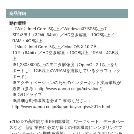
商品詳細
動作環境
《Win》Intel Core i5以上／WindowsXP SP3以上/7
SP1/8/8.1（32bit, 64bit）／HD空き容量：10GB以上／
RAM：4GB以上
《Mac》Intel Core i5以上／Mac OS X 10.7.5～
10.9（64bit）／HD空き容量：10GB以上／RAM：4GB以
上
※1,280×800以上のモニタ解像度（OpenGL 2.1以上をサ
ポートし、1GB以上のVRAMを搭載しているグラフィック
ボード）
※アクティベーションのためのインターネット接続環境が
必要（参考：
http://www.aanda.co.jp/Activation/
）
※DVDドライブ
※詳細な動作環境を必ずご確認ください：
http://www.aanda.co.jp/Support/sysreq/vw2015.html
●2D/3Dの高性能な汎用作図機能、ワークシート、データベー
スなど、設計業務に必要な多くの作図機能にレンダリングプ
レゼンテーション機能を搭載し、ビジュアライズデザインを