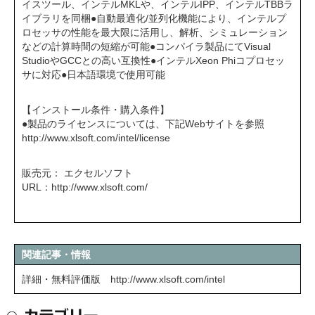
イスツール、インテルMKLや、インテルIPP、インテルTBBラ
イブラリを同梱●自動最適化/並列化機能により、インテルプ
ロセッサの性能を最大限に活用し、解析、シミュレーション
などの計算時間の短縮が可能●コンパイラ製品にてVisual
StudioやGCCとの高い互換性●インテルXeon Phiコプロセッ
サに対応●日本語環境で使用可能
【インストール条件・購入条件】
●製品のライセンスについては、下記Webサイトを参照
http://www.xlsoft.com/intel/license
販売元： エクセルソフト
URL：
http://www.xlsoft.com/
関連記事・情報
詳細・無料評価版
http://www.xlsoft.com/intel